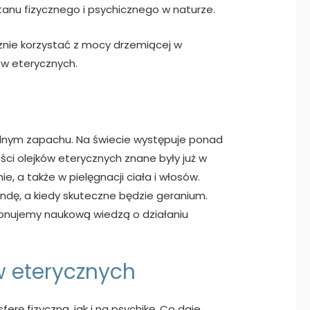
stanu fizycznego i psychicznego w naturze.
znie korzystać z mocy drzemiącej w
ów eterycznych.
ilnym zapachu. Na świecie występuje ponad
ści olejków eterycznych znane były już w
 a także w pielęgnacji ciała i włosów.
endę, a kiedy skuteczne będzie geranium.
ponujemy naukową wiedzą o działaniu
w eterycznych
erę fizyczną, jak i na psychikę. Co daje