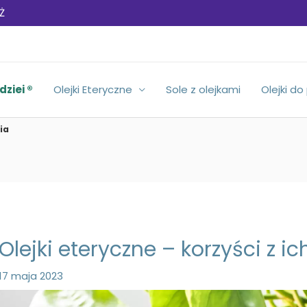
Ż
dziei ®
Olejki Eteryczne
Sole z olejkami
Olejki do
ia
Olejki eteryczne – korzyści z i
17 maja 2023