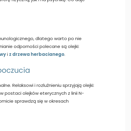
mmunologicznego, dlatego warto po nie
anie odporności polecane są olejki:
owy
i
z drzewa herbacianego
.
poczucia
. Relaksowi i rozluźnieniu sprzyjają olejki:
 postaci olejków eterycznych z linii N-
komicie sprawdzą się w okresach