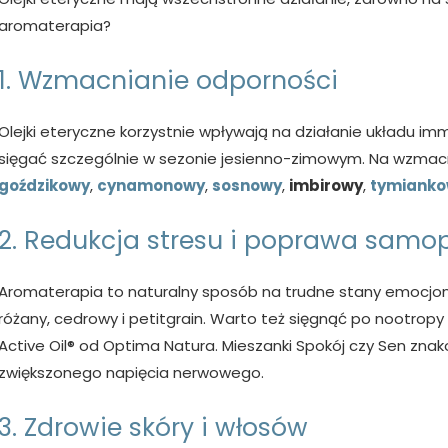
aromaterapia?
1. Wzmacnianie odporności
Olejki eteryczne korzystnie wpływają na działanie układu i
sięgać szczególnie w sezonie jesienno-zimowym. Na wzmacni
goździkowy
,
cynamonowy
,
sosnowy
,
imbirowy
,
tymiank
2. Redukcja stresu i poprawa samo
Aromaterapia to naturalny sposób na trudne stany emocjonalne
różany, cedrowy i petitgrain. Warto też sięgnąć po nootropy w
Active Oil® od Optima Natura. Mieszanki Spokój czy Sen zna
zwiększonego napięcia nerwowego.
3. Zdrowie skóry i włosów