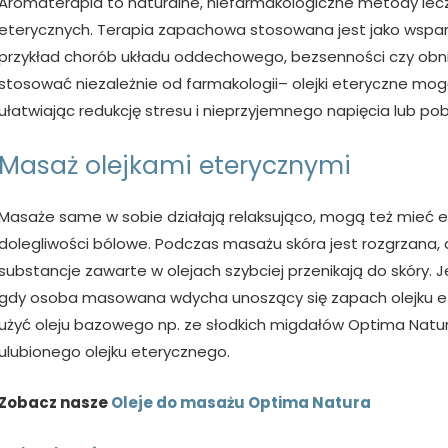
Aromaterapia to naturalne, niefarmakologiczne metody lecz
eterycznych. Terapia zapachowa stosowana jest jako wspar
przykład chorób układu oddechowego, bezsenności czy obn
stosować niezależnie od farmakologii– olejki eteryczne mog
ułatwiając redukcję stresu i nieprzyjemnego napięcia lub po
Masaż olejkami eterycznymi
Masaże same w sobie działają relaksująco, mogą też mieć e
dolegliwości bólowe. Podczas masażu skóra jest rozgrzana, a
substancje zawarte w olejach szybciej przenikają do skóry. J
gdy osoba masowana wdycha unoszący się zapach olejku et
użyć oleju bazowego np. ze słodkich migdałów Optima Natura,
ulubionego olejku eterycznego.
Zobacz nasze
Oleje do masażu Optima Natura