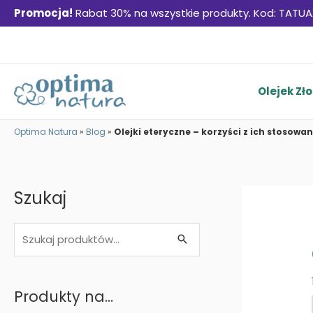
Promocja!
Rabat 30% na wszystkie produkty. Kod: TATUA
Skip
to
content
Olejek Zło
Optima Natura
»
Blog
»
Olejki eteryczne – korzyści z ich stosowan
Szukaj
S
Szukaj
z
u
Produkty na…
k