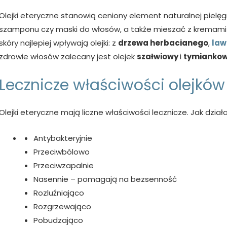
Olejki eteryczne stanowią ceniony element naturalnej pielęg
szamponu czy maski do włosów, a także mieszać z kremami 
skóry najlepiej wpływają olejki: z
drzewa herbacianego
,
la
zdrowie włosów zalecany jest olejek
szałwiowy
i
tymianko
Lecznicze właściwości olejków
Olejki eteryczne mają liczne właściwości lecznicze. Jak dział
Antybakteryjnie
Przeciwbólowo
Przeciwzapalnie
Nasennie – pomagają na bezsenność
Rozluźniająco
Rozgrzewająco
Pobudzająco