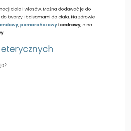
nacji ciała i włosów. Można dodawać je do
do twarzy i balsamami do ciała. Na zdrowie
wendowy
,
pomarańczowy
i
cedrowy
, a na
wy
.
 eterycznych
ają?