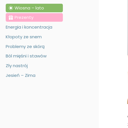
a
Wiosna – lato
j
Prezenty
:
Energia i koncentracja
Kłopoty ze snem
Problemy ze skórą
Ból mięśni i stawów
Zły nastrój
Jesień – Zima