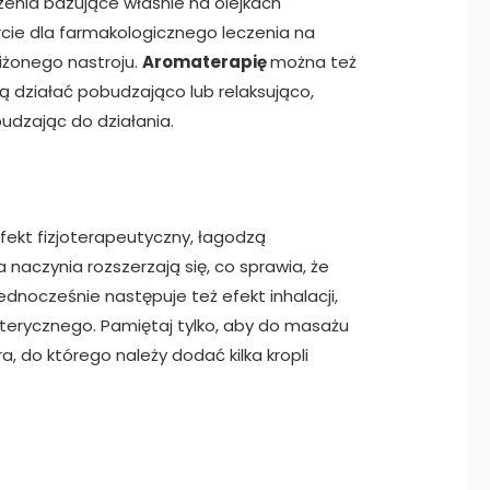
enia bazujące właśnie na olejkach
cie dla farmakologicznego leczenia na
iżonego nastroju.
Aromaterapię
można też
ą działać pobudzająco lub relaksująco,
budzając do działania.
fekt fizjoterapeutyczny, łagodzą
 naczynia rozszerzają się, co sprawia, że
ednocześnie następuje też efekt inhalacji,
erycznego. Pamiętaj tylko, aby do masażu
 do którego należy dodać kilka kropli