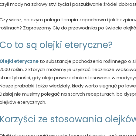
czyli mody na zdrowy styl życia i poszukiwanie źródeł dobro
Czy wiesz, na czym polega terapia zapachowa i jak bezpiec
roślinach? Zapraszamy Cię do przewodnika po świecie olejk
Co to są olejki eteryczne?
Olejki eteryczne
to substancje pochodzenia roślinnego o s
2000 roślin, z których możemy je uzyskać. Lecznicze właściwo
starożytności, gdy oleje powszechnie stosowano w medycynie,
Nasze prababki także wiedziały, kiedy warto sięgnąć po law
Dzisiaj nie musimy polegać na starych recepturach, bo dys
olejków eterycznych.
Korzyści ze stosowania olejkó
Olejki eteryczne mają wszechstronne działanie, zarówno na sf