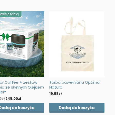
tawie taniej
or Coffee + zestaw
Torba bawełniana Optima
ia ze słynnym Olejkiem
Natura
iei®
19,98
zł
Pierwotna
Aktualna
0
zł
249,00
zł
cena
cena
wynosiła:
wynosi:
Dodaj do koszyka
Dodaj do koszyka
298,00zł.
249,00zł.