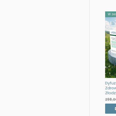
W zes
Dyfuz
Zdrow
Złodz
298,0