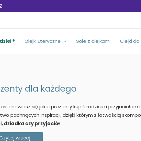
Ż
dziei ®
Olejki Eteryczne
Sole z olejkami
Olejki do
ezenty dla każdego
 zastanawiasz się jakie prezenty kupić rodzinie i przyjacioło
wo pachnących inspiracji, dzięki którym z łatwością skom
, dziadka czy przyjaciół
.
Czytaj więcej
cznie sprawdź nasze inspiracje, a z pewnością sprawisz Twoim