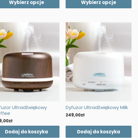
wynosiła:
wynosi:
wynosiła:
wynosi:
Wybierz opcje
Wybierz opcje
ele
wiele
108,00zł.
78,00zł.
108,00zł.
78,00zł.
riantów.
wariantów.
cje
Opcje
żna
można
brać
wybrać
na
onie
stronie
oduktu
produktu
fuzor Ultradźwiękowy
Dyfuzor Ultradźwiękowy Milk
ffee
249,00
zł
9,00
zł
Dodaj do koszyka
Dodaj do koszyka