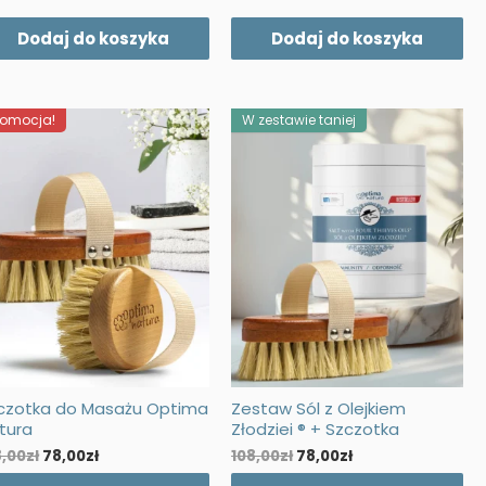
wynosiła:
wynosi:
74,70zł.
49,00zł.
Dodaj do koszyka
Dodaj do koszyka
romocja!
W zestawie taniej
czotka do Masażu Optima
Zestaw Sól z Olejkiem
n
Ten
tura
Złodziei ® + Szczotka
odukt
produkt
Pierwotna
Aktualna
Pierwotna
Aktualna
8,00
zł
78,00
zł
108,00
zł
78,00
zł
a
ma
cena
cena
cena
cena