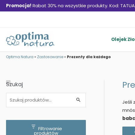
Promocja!
Rabat 30% na wszystkie produkty. Kod: TATUA
Skip
to
content
Olejek Zło
Optima Natura
»
Zastosowanie
»
Prezenty dla każdego
Pr
Szukaj
S
Szukaj
Jeśli
z
mnóst
u
babci
k
Filtrowanie
produktów
a
Konie