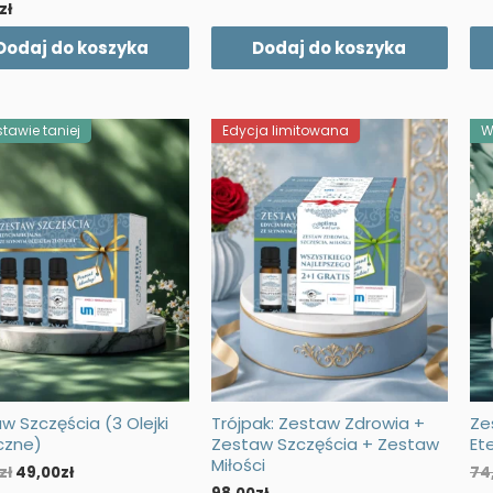
cena
cena
zł
wynosiła:
wynosi:
74,70zł.
49,00zł.
Dodaj do koszyka
Dodaj do koszyka
tawie taniej
Edycja limitowana
W
w Szczęścia (3 Olejki
Trójpak: Zestaw Zdrowia +
Ze
czne)
Zestaw Szczęścia + Zestaw
Et
Miłości
Pierwotna
Aktualna
zł
49,00
zł
74
cena
cena