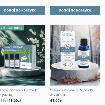
cena
cena
cena
cena
wynosiła:
wynosi:
wynosiła:
wynosi:
74,70zł.
49,00zł.
74,70zł.
49,00zł.
Dodaj do koszyka
Dodaj do koszyka
 zestawie taniej
staw Zdrowia (3 Olejki
Olejek Zimowy o Zapachu
eryczne)
Grzańca
Pierwotna
Aktualna
,70
zł
49,00
zł
49,00
zł
cena
cena