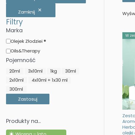
j
Zamknij
Wyświ
:
Filtry
Marka
W zes
M
Olejek Złodziei ®
a
Oils&Therapy
r
Pojemność
k
P
20ml
3x10ml
1kg
30ml
a
o
2x10ml
4x10ml + 1x30 ml
j
300ml
e
Zastosuj
m
Zest
n
Produkty na…
Arom
o
Herba
olejk
ś
Wiosna – lato