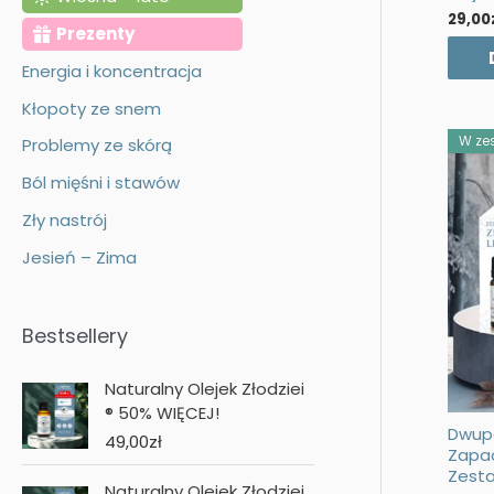
29,00
ć
Prezenty
Energia i koncentracja
Kłopoty ze snem
W zes
Problemy ze skórą
Ból mięśni i stawów
Zły nastrój
Jesień – Zima
Bestsellery
Naturalny Olejek Złodziei
® 50% WIĘCEJ!
Dwup
49,00
zł
Zapac
Zest
Naturalny Olejek Złodziei