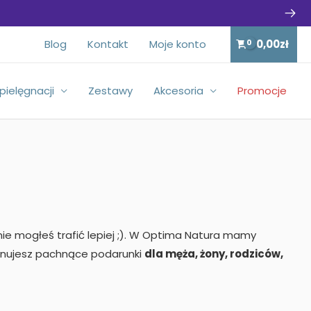
Blog
Kontakt
Moje konto
0,00
zł
 pielęgnacji
Zestawy
Akcesoria
Promocje
m nie mogłeś trafić lepiej ;). W Optima Natura mamy
ponujesz pachnące podarunki
dla męża, żony, rodziców,
 bliskim wiele radości!