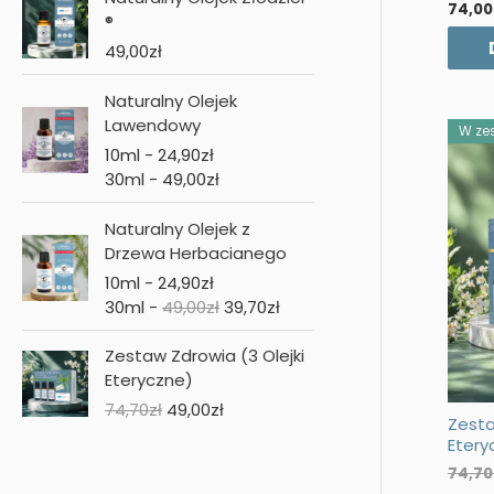
74,00
®
49,00
zł
Naturalny Olejek
Lawendowy
W zes
10ml -
24,90
zł
30ml -
49,00
zł
Naturalny Olejek z
Drzewa Herbacianego
10ml -
24,90
zł
30ml -
49,00
zł
39,70
zł
Zestaw Zdrowia (3 Olejki
Eteryczne)
P
A
74,70
zł
49,00
zł
Zesta
i
k
Etery
e
t
74,70
r
u