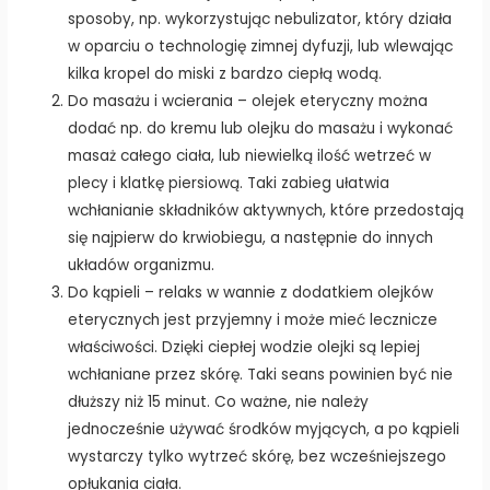
sposoby, np. wykorzystując nebulizator, który działa
w oparciu o technologię zimnej dyfuzji, lub wlewając
kilka kropel do miski z bardzo ciepłą wodą.
Do masażu i wcierania – olejek eteryczny można
dodać np. do kremu lub olejku do masażu i wykonać
masaż całego ciała, lub niewielką ilość wetrzeć w
plecy i klatkę piersiową. Taki zabieg ułatwia
wchłanianie składników aktywnych, które przedostają
się najpierw do krwiobiegu, a następnie do innych
układów organizmu.
Do kąpieli – relaks w wannie z dodatkiem olejków
eterycznych jest przyjemny i może mieć lecznicze
właściwości. Dzięki ciepłej wodzie olejki są lepiej
wchłaniane przez skórę. Taki seans powinien być nie
dłuższy niż 15 minut. Co ważne, nie należy
jednocześnie używać środków myjących, a po kąpieli
wystarczy tylko wytrzeć skórę, bez wcześniejszego
opłukania ciała.