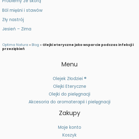
Problemy ze skórą
Ból mięśni i stawów
Zły nastrój
Jesień – Zima
Optima Natura
»
Blog
»
Olejki eteryczne jako wsparcie podczas infekcji i
przeziębień
Menu
Olejek Złodziei ®
Olejki Eteryczne
Olejki do pielęgnacji
Akcesoria do aromaterapii i pielęgnacji
Zakupy
Moje konto
Koszyk