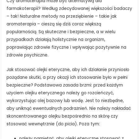
Czy aromaterapia może być alternatywą dla
farmakoterapii? Według zdecydowanej większości badaczy
– tak! Naturalne metody na przeziębienie – takie jak
aromaterapia – cieszą się dziś coraz większą
popularnością. Są skuteczne i bezpieczne, a w wielu
przypadkach działają holistycznie na organizm,
poprawiając zdrowie fizyczne i wpływając pozytywnie na
zdrowie psychiczne.
Jak stosować olejki eteryczne, aby ich działanie przyniosło
pożądane skutki, a przy okazji ich stosowanie było w pełni
bezpieczne? Podstawowa zasada brzmi: przed każdym
użyciem olejku eterycznego należy go rozcieńczyć,
wykorzystując olej bazowy lub wodę. Jest to niezbędne,
aby uniknąć ewentualnych podrażnień. Nie należy nakładać
skoncentrowanego olejku bezpośrednio na skórę czy
stosować wewnętrznie (do picia). Poza tym:
należy pamiętać, aby olejki eteryczne stosować z