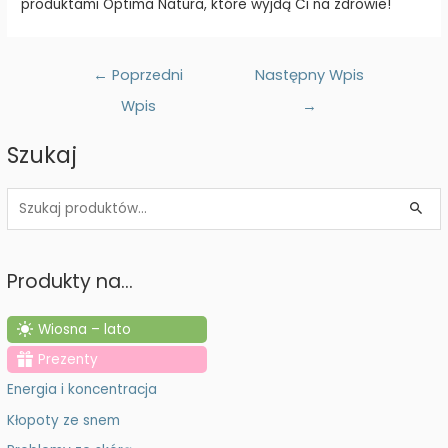
produktami Optima Natura, które wyjdą Ci na zdrowie!
Nawigacja
←
Poprzedni
Następny Wpis
wpisu
Wpis
→
Szukaj
S
z
u
Produkty na…
k
a
Wiosna – lato
j
Prezenty
:
Energia i koncentracja
Kłopoty ze snem