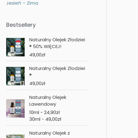
Jesień – Zima
Bestsellery
Naturalny Olejek Złodziei
® 50% WIĘCEJ!
49,00
zł
Naturalny Olejek Złodziei
®
49,00
zł
Naturalny Olejek
Lawendowy
10ml -
24,90
zł
30ml -
49,00
zł
Naturalny Olejek z