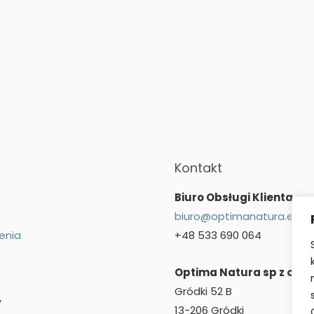
Kontakt
Biuro Obsługi Klienta
biuro@optimanatura.eu
enia
+48 533 690 064
Optima Natura sp z o.o.
Gródki 52 B
y
13-206 Gródki