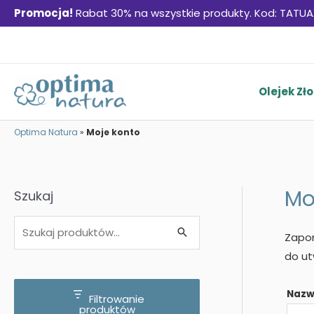
Promocja!
Rabat 30% na wszystkie produkty. Kod: TATUA
Skip
to
content
Olejek Zło
Optima Natura
»
Moje konto
Mo
Szukaj
S
Szukaj
Zapom
z
do ut
u
k
Nazw
Filtrowanie
produktów
a