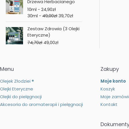
Drzewa Herbacianego
10ml -
24,90
zł
30ml -
49,00
zł
39,70
zł
Zestaw Zdrowia (3 Olejki
Eteryczne)
P
A
74,70
zł
49,00
zł
i
k
e
t
r
u
w
a
Menu
Zakupy
o
l
t
n
Olejek Złodziei ®
Moje konto
n
a
Olejki Eteryczne
Koszyk
a
c
Olejki do pielęgnacji
Moje zamówi
c
e
Akcesoria do aromaterapii i pielęgnacji
Kontakt
e
n
n
a
a
w
Dokument
w
y