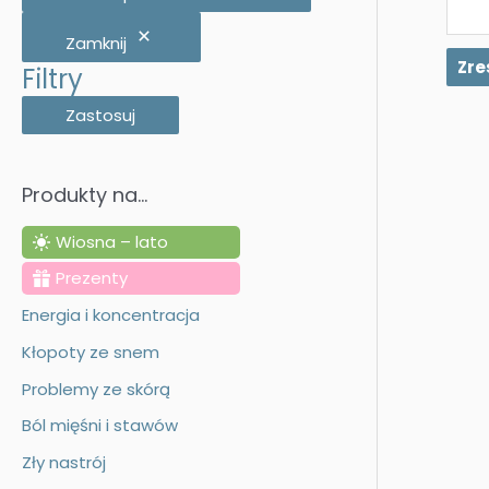
j
Zamknij
:
Zre
Filtry
Zastosuj
Produkty na…
Wiosna – lato
Prezenty
Energia i koncentracja
Kłopoty ze snem
Problemy ze skórą
Ból mięśni i stawów
Zły nastrój