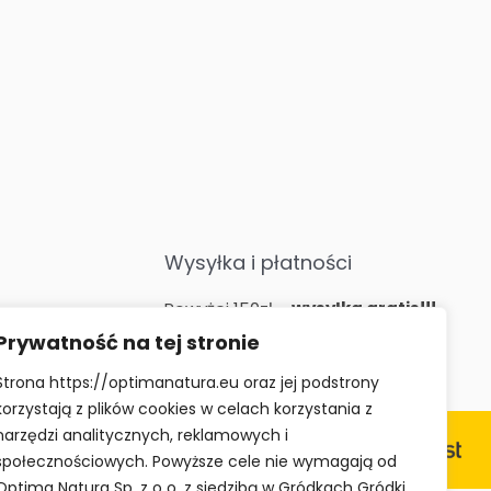
Wysyłka i płatności
Powyżej 150zł –
wysyłka gratis!!!
Kurier –
15zł
Prywatność na tej stronie
Paczkomaty InPost –
15zł
Strona https://optimanatura.eu oraz jej podstrony
korzystają z plików cookies w celach korzystania z
narzędzi analitycznych, reklamowych i
społecznościowych. Powyższe cele nie wymagają od
Optima Natura Sp. z o o. z siedzibą w Gródkach Gródki