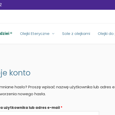
Ż
dziei ®
Olejki Eteryczne
Sole z olejkami
Olejki do
je konto
niane hasło? Proszę wpisać nazwę użytkownika lub adres e
worzenia nowego hasła.
Wymagane
a użytkownika lub adres e-mail
*