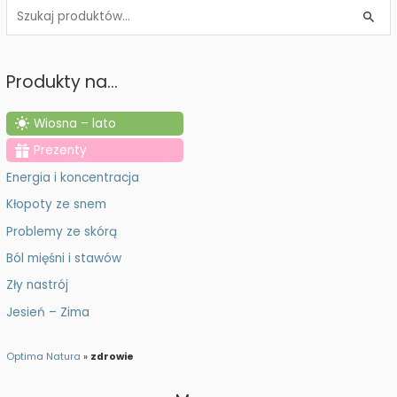
S
z
u
Produkty na…
k
a
Wiosna – lato
j
Prezenty
:
Energia i koncentracja
Kłopoty ze snem
Problemy ze skórą
Ból mięśni i stawów
Zły nastrój
Jesień – Zima
Optima Natura
»
zdrowie