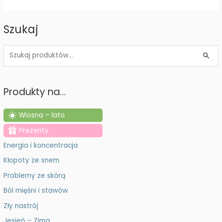
lubi
rytuały.
Szukaj
Jak
olejki
S
do
z
tatuaży
u
dbają
Produkty na…
k
o
a
skórę,
Wiosna – lato
żeby
j
Prezenty
Twój
:
wzór
Energia i koncentracja
długo
Kłopoty ze snem
wyglądał
Problemy ze skórą
świeżo?
Ból mięśni i stawów
Zły nastrój
Jesień – Zima