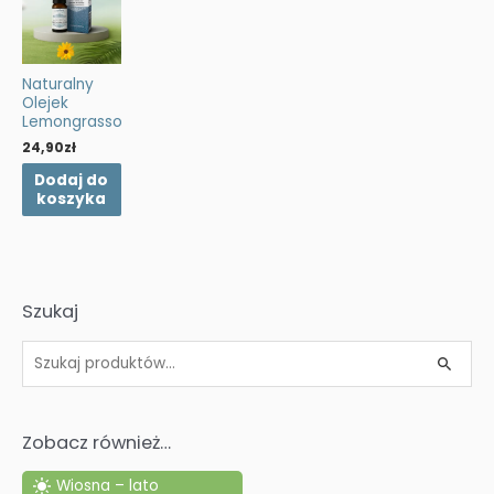
Naturalny
Olejek
Lemongrassowy
24,90
zł
Dodaj do
koszyka
Szukaj
S
z
u
Zobacz również…
k
a
Wiosna – lato