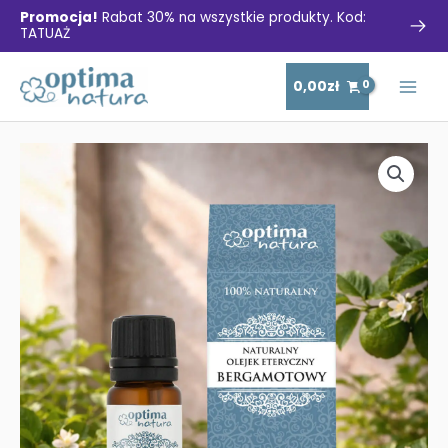
Promocja!
Rabat 30% na wszystkie produkty. Kod:
TATUAŻ
Skip
0,00
zł
to
Main
content
Men