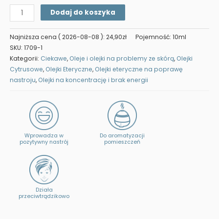
ilość
Dodaj do koszyka
Naturalny
Olejek
Najniższa cena (
2026-08-08
):
24,90
zł
Pojemność: 10ml
Bergamotowy
SKU:
1709-1
Kategorii:
Ciekawe
,
Oleje i olejki na problemy ze skórą
,
Olejki
Cytrusowe
,
Olejki Eteryczne
,
Olejki eteryczne na poprawę
nastroju
,
Olejki na koncentrację i brak energii
Wprowadza w
Do aromatyzacji
pozytywny nastrój
pomieszczeń
Działa
przeciwtrądzikowo