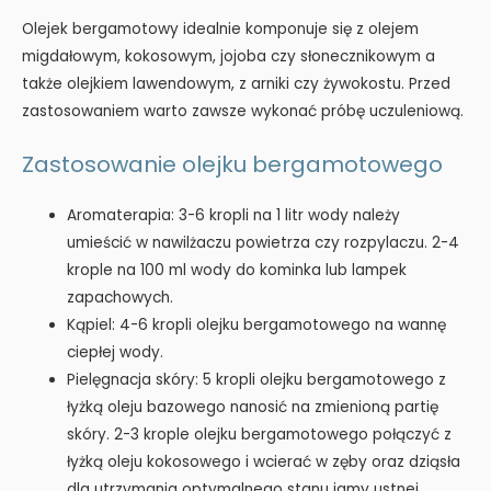
Olejek bergamotowy idealnie komponuje się z olejem
migdałowym, kokosowym, jojoba czy słonecznikowym a
także olejkiem lawendowym, z arniki czy żywokostu. Przed
zastosowaniem warto zawsze wykonać próbę uczuleniową.
Zastosowanie olejku bergamotowego
Aromaterapia: 3-6 kropli na 1 litr wody należy
umieścić w nawilżaczu powietrza czy rozpylaczu. 2-4
krople na 100 ml wody do kominka lub lampek
zapachowych.
Kąpiel: 4-6 kropli olejku bergamotowego na wannę
ciepłej wody.
Pielęgnacja skóry: 5 kropli olejku bergamotowego z
łyżką oleju bazowego nanosić na zmienioną partię
skóry. 2-3 krople olejku bergamotowego połączyć z
łyżką oleju kokosowego i wcierać w zęby oraz dziąsła
dla utrzymania optymalnego stanu jamy ustnej.