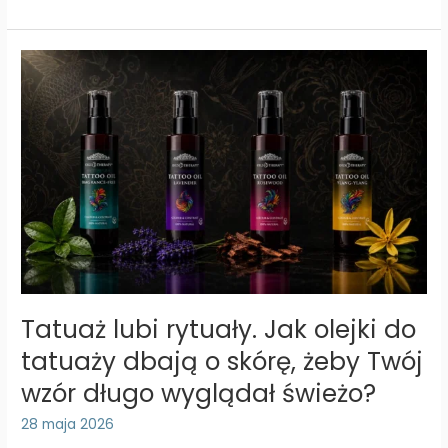
na
zatkany
nos
–
jak
naturalne
aromaty
wspierają
swobodne
oddychanie?
Tatuaż lubi rytuały. Jak olejki do
tatuaży dbają o skórę, żeby Twój
wzór długo wyglądał świeżo?
28 maja 2026