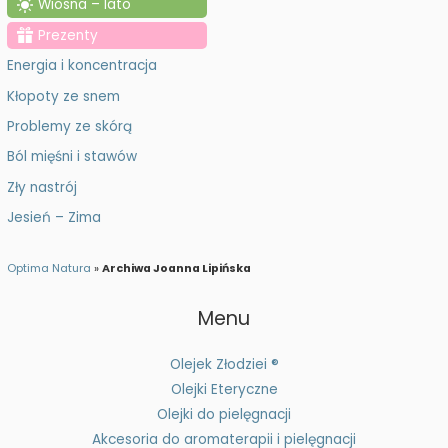
Wiosna – lato
żeby
j
Prezenty
Twój
:
wzór
Energia i koncentracja
długo
Kłopoty ze snem
wyglądał
Problemy ze skórą
świeżo?
Ból mięśni i stawów
Zły nastrój
Jesień – Zima
Optima Natura
»
Archiwa Joanna Lipińska
Menu
Olejek Złodziei ®
Olejki Eteryczne
Olejki do pielęgnacji
Akcesoria do aromaterapii i pielęgnacji