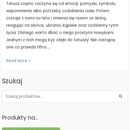
Tatuaż często zaczyna się od emocji: pomysłu, symbolu,
wspomnienia albo potrzeby ozdobienia ciała. Potem
zostaje z nami na lata i zmienia się razem ze skórą,
reagując na słońce, ubrania, kąpiele oraz codzienny rytm
życia. Dlatego warto dbać o niego prostymi nawykami.
Jednym z nich mogą być olejki do tatuaży. Nie zastąpią
one co prawda filtra …
Tatuaż
Read More »
lubi
rytuały.
Szukaj
Jak
olejki
S
do
z
tatuaży
u
dbają
Produkty na…
k
o
a
skórę,