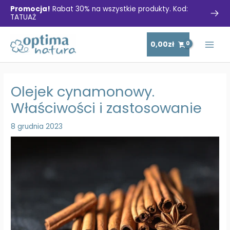
Promocja!
Rabat 30% na wszystkie produkty. Kod:
TATUAŻ
Skip
0,00
zł
to
Main
content
Men
Olejek cynamonowy.
Właściwości i zastosowanie
8 grudnia 2023