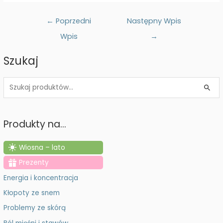
Nawigacja
←
Poprzedni
Następny Wpis
wpisu
Wpis
→
Szukaj
S
z
u
Produkty na…
k
a
Wiosna – lato
j
Prezenty
:
Energia i koncentracja
Kłopoty ze snem
Problemy ze skórą